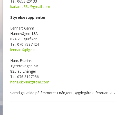
Tel. 0653-20133
karlarne88z@gmail.com
Styrelsesupplenter
Lennart Gahm
Hamnvägen 13A
824 78 Bjuråker
Tel. 070 7387424
lennart@plg.se
Hans Ekbrink
Tytterövägen 6B
825 95 Enånger
Tel. 076 8197936
hans.ekbrink@telia.com
Samtliga valda på årsmötet Enångers Bygdegård 8 februari 202