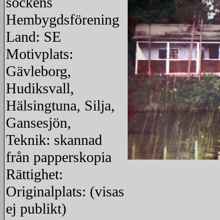
sockens
Hembygdsförening
Land: SE
Motivplats:
Gävleborg,
Hudiksvall,
Hälsingtuna, Silja,
Gansesjön,
Teknik: skannad
från papperskopia
Rättighet:
redigera
Originalplats: (visas
ej publikt)