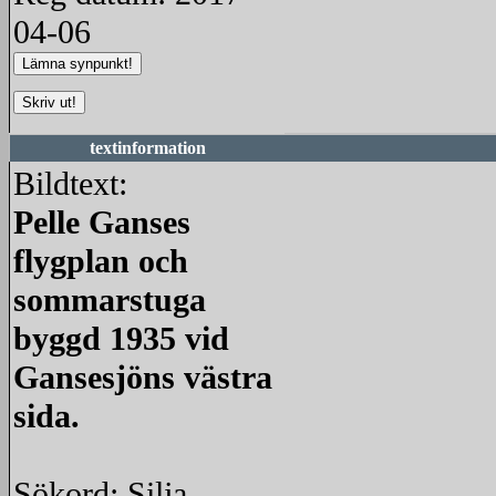
04-06
textinformation
Bildtext:
Pelle Ganses
flygplan och
sommarstuga
byggd 1935 vid
Gansesjöns västra
sida.
Sökord: Silja,