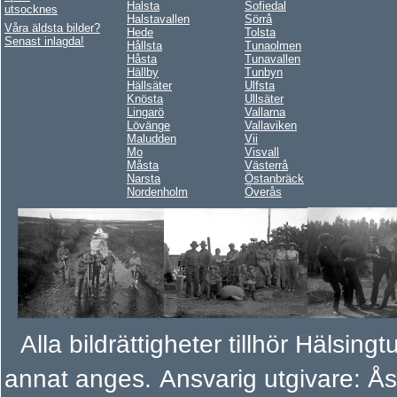
Halsta
Sofiedal
utsocknes
Halstavallen
Sörrå
Våra äldsta bilder?
Hede
Tolsta
Senast inlagda!
Hållsta
Tunaolmen
Håsta
Tunavallen
Hällby
Tunbyn
Hällsäter
Ulfsta
Knösta
Ullsäter
Lingarö
Vallarna
Lövänge
Vallaviken
Maludden
Vii
Mo
Visvall
Måsta
Västerrå
Narsta
Östanbräck
Nordenholm
Överås
Alla bildrättigheter tillhör Hälsi
annat anges.
Ansvarig utgivare: Å