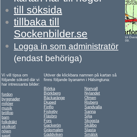
t
ill söksida
t
illbaka till
Sockenbilder.se
Ur Över
09.
Logga in som administratör
(endast behöriga)
Vi vill tipsa om
Utöver de klickbara namnen på kartan så
följande sökord där vi
finns följande byanamn i Hälsingtuna:
har intressanta bilder:
Björka
Norrvall
Björkberg
Nylandet
fordon
Bäckaränge
Olmen
byggnader
Djuped
Risberg
miljöer
Finflo
Sandvalla
musik
Fiskeby
Sanna
bröllop
Fläsbro
Silja
barn
Fors
Skogsta
folkdräkt
Gackerön
Skålbo
skolkort
Gräsmalen
Slasta
nöjen
Gäddviken
Smälsk
sport