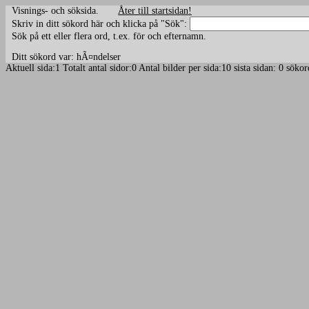
Visnings- och söksida.
Åter till startsidan!
Skriv in ditt sökord här och klicka på "Sök":
Sök på ett eller flera ord, t.ex. för och efternamn.
Ditt sökord var: hÃ¤ndelser
Aktuell sida:1 Totalt antal sidor:0 Antal bilder per sida:10 sista sidan: 0 s