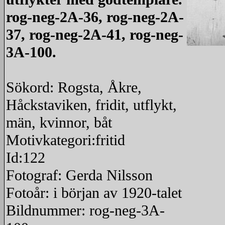
rog-neg-2A-36, rog-neg-2A-
37, rog-neg-2A-41, rog-neg-
3A-100.
redigera
Sökord: Rogsta, Åkre,
Håckstaviken, fridit, utflykt,
män, kvinnor, båt
Motivkategori:fritid
Id:122
Fotograf: Gerda Nilsson
Fotoår: i början av 1920-talet
Bildnummer: rog-neg-3A-