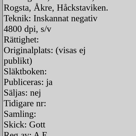
Rogsta, Åkre, Håckstaviken.
Teknik: Inskannat negativ
4800 dpi, s/v
Rättighet:
Originalplats: (visas ej
publikt)
Släktboken:
Publiceras: ja
Säljas: nej
Tidigare nr:
Samling:
Skick: Gott
Reg av: A E