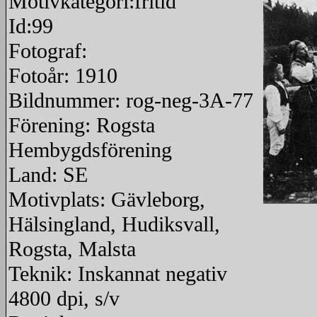
Motivkategori:fritid
Id:99
Fotograf:
Fotoår: 1910
Bildnummer: rog-neg-3A-77
Förening: Rogsta
Hembygdsförening
Land: SE
Motivplats: Gävleborg,
Hälsingland, Hudiksvall,
redigera
Rogsta, Malsta
Teknik: Inskannat negativ
4800 dpi, s/v