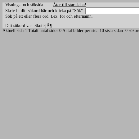
Visnings- och söksida.
Åter till startsidan!
Skriv in ditt sökord här och klicka på "Sök":
Sök på ett eller flera ord, t.ex. för och efternamn.
Ditt sökord var: SkottsjÃ¶
Aktuell sida:1 Totalt antal sidor:0 Antal bilder per sida:10 sista sidan: 0 sök