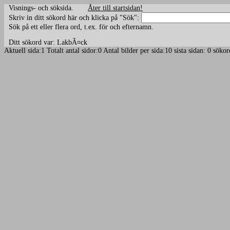
Visnings- och söksida.
Åter till startsidan!
Skriv in ditt sökord här och klicka på "Sök":
Sök på ett eller flera ord, t.ex. för och efternamn.
Ditt sökord var: LakbÃ¤ck
Aktuell sida:1 Totalt antal sidor:0 Antal bilder per sida:10 sista sidan: 0 