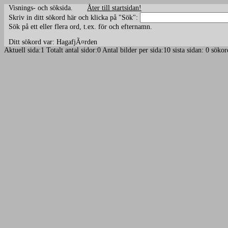
Visnings- och söksida.
Åter till startsidan!
Skriv in ditt sökord här och klicka på "Sök":
Sök på ett eller flera ord, t.ex. för och efternamn.
Ditt sökord var: HagafjÃ¤rden
Aktuell sida:1 Totalt antal sidor:0 Antal bilder per sida:10 sista sidan: 0 