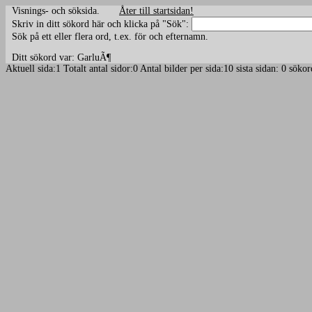
Visnings- och söksida.
Åter till startsidan!
Skriv in ditt sökord här och klicka på "Sök":
Sök på ett eller flera ord, t.ex. för och efternamn.
Ditt sökord var: GarluÃ¶
Aktuell sida:1 Totalt antal sidor:0 Antal bilder per sida:10 sista sidan: 0 s