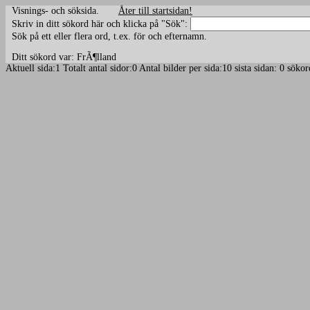
Visnings- och söksida.
Åter till startsidan!
Skriv in ditt sökord här och klicka på "Sök":
Sök på ett eller flera ord, t.ex. för och efternamn.
Ditt sökord var: FrÃ¶lland
Aktuell sida:1 Totalt antal sidor:0 Antal bilder per sida:10 sista sidan: 0 sö