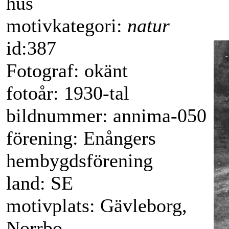
hus
motivkategori:
natur
id:387
Fotograf: okänt
fotoår: 1930-tal
bildnummer: annima-050
förening: Enångers
hembygdsförening
land: SE
motivplats: Gävleborg,
Norrbo