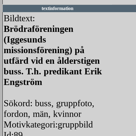
textinformation
Bildtext:
Brödraföreningen
(Iggesunds
missionsförening) på
utfärd vid en ålderstigen
buss. T.h. predikant Erik
Engström
Sökord: buss, gruppfoto,
fordon, män, kvinnor
Motivkategori:gruppbild
Id:89