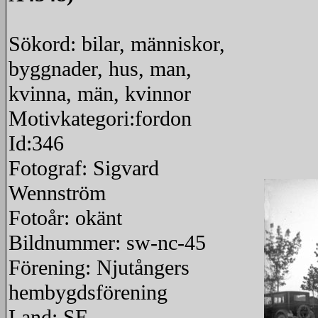
Sökord: bilar, människor,
byggnader, hus, man,
kvinna, män, kvinnor
Motivkategori:fordon
Id:346
Fotograf: Sigvard
Wennström
Fotoår: okänt
Bildnummer: sw-nc-45
Förening: Njutångers
hembygdsförening
Land: SE