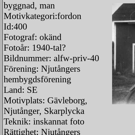
byggnad, man
Motivkategori:fordon
Id:400
Fotograf: okänd
Fotoår: 1940-tal?
Bildnummer: alfw-priv-40
Förening: Njutångers
hembygdsförening
Land: SE
Motivplats: Gävleborg,
Njutånger, Skarplycka
redigera
Teknik: inskannat foto
Rättighet: Njutångers