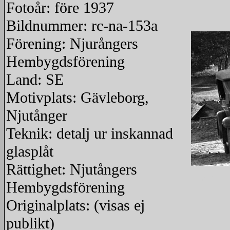
Fotoår: före 1937
Bildnummer: rc-na-153a
Förening: Njurångers
Hembygdsförening
Land: SE
Motivplats: Gävleborg,
Njutånger
Teknik: detalj ur inskannad
glasplåt
Rättighet: Njutångers
redigera
Hembygdsförening
Originalplats: (visas ej
publikt)