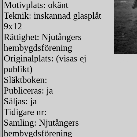
Motivplats: okänt
Teknik: inskannad glasplåt
9x12
Rättighet: Njutångers
hembygdsförening
Originalplats: (visas ej
redigera
publikt)
Släktboken:
Publiceras: ja
Säljas: ja
Tidigare nr:
Samling: Njutångers
hembygdsförening