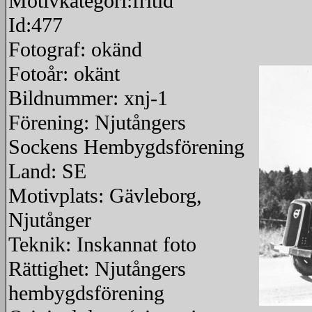
Motivkategori:fritid
Id:477
Fotograf: okänd
Fotoår: okänt
Bildnummer: xnj-1
Förening: Njutångers
Sockens Hembygdsförening
Land: SE
Motivplats: Gävleborg,
Njutånger
Teknik: Inskannat foto
Rättighet: Njutångers
hembygdsförening