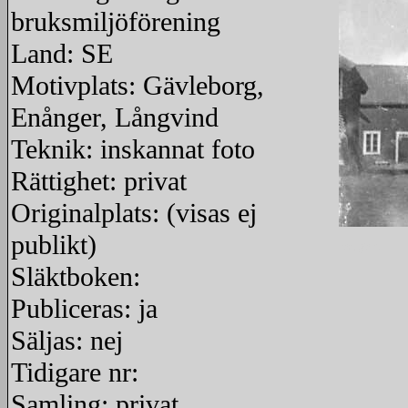
bruksmiljöförening
Land: SE
Motivplats: Gävleborg,
Enånger, Långvind
Teknik: inskannat foto
Rättighet: privat
Originalplats: (visas ej
publikt)
redigera
Släktboken:
Publiceras: ja
Säljas: nej
Tidigare nr:
Samling: privat