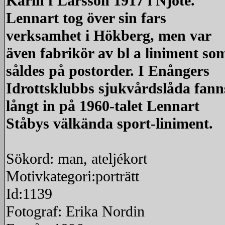
Karin f Larsson 1917 i Njöte.
Lennart tog över sin fars
verksamhet i Hökberg, men var
även fabrikör av bl a liniment so
såldes på postorder. I Enångers
Idrottsklubbs sjukvårdslåda fann
långt in på 1960-talet Lennart
Ståbys välkända sport-liniment.
Sökord: man, ateljékort
Motivkategori:porträtt
Id:1139
Fotograf: Erika Nordin