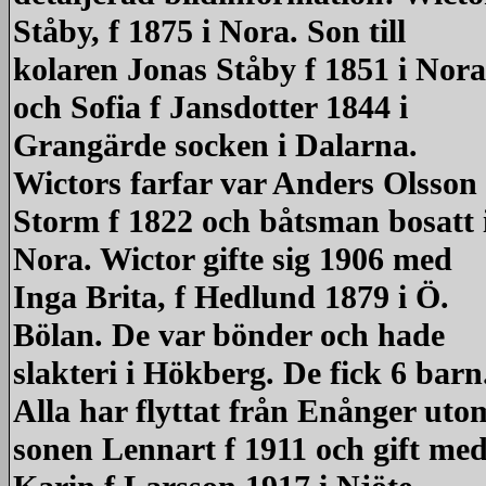
Ståby, f 1875 i Nora. Son till
kolaren Jonas Ståby f 1851 i Nora
och Sofia f Jansdotter 1844 i
Grangärde socken i Dalarna.
Wictors farfar var Anders Olsson
Storm f 1822 och båtsman bosatt 
Nora. Wictor gifte sig 1906 med
Inga Brita, f Hedlund 1879 i Ö.
Bölan. De var bönder och hade
slakteri i Hökberg. De fick 6 barn
Alla har flyttat från Enånger uto
sonen Lennart f 1911 och gift me