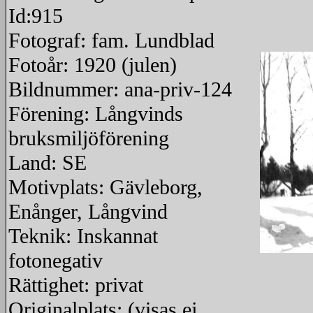
Id:915
Fotograf: fam. Lundblad
Fotoår: 1920 (julen)
Bildnummer: ana-priv-124
Förening: Långvinds
bruksmiljöförening
Land: SE
Motivplats: Gävleborg,
Enånger, Långvind
Teknik: Inskannat
fotonegativ
redigera
Rättighet: privat
Originalplats: (visas ej