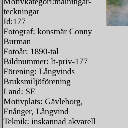
Motivkategori:målningar-
teckningar
Id:177
Fotograf: konstnär Conny
redigera
Burman
Fotoår: 1890-tal
Bildnummer: lt-priv-177
Förening: Långvinds
Bruksmiljöförening
Land: SE
Motivplats: Gävleborg,
Enånger, Långvind
Teknik: inskannad akvarell