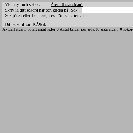
Visnings- och söksida.
Åter till startsidan!
Skriv in ditt sökord här och klicka på "Sök":
Sök på ett eller flera ord, t.ex. för och efternamn.
Ditt sökord var: KÃ¶vik
Aktuell sida:1 Totalt antal sidor:0 Antal bilder per sida:10 sista sidan: 0 s