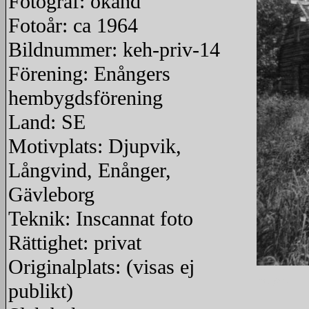
Fotograf: okänd
Fotoår: ca 1964
Bildnummer: keh-priv-14
Förening: Enångers
hembygdsförening
Land: SE
Motivplats: Djupvik,
Långvind, Enånger,
Gävleborg
Teknik: Inscannat foto
Rättighet: privat
Originalplats: (visas ej
redigera
publikt)