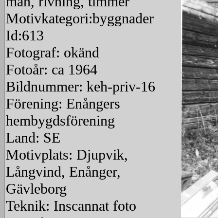
man, rivning, timmer
Motivkategori:byggnader
Id:613
Fotograf: okänd
Fotoår: ca 1964
Bildnummer: keh-priv-16
Förening: Enångers
hembygdsförening
Land: SE
Motivplats: Djupvik,
Långvind, Enånger,
Gävleborg
Teknik: Inscannat foto