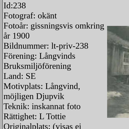
Id:238
Fotograf: okänt
Fotoår: gissningsvis omkring
år 1900
Bildnummer: lt-priv-238
Förening: Långvinds
Bruksmiljöförening
Land: SE
Motivplats: Långvind,
möjligen Djupvik
Teknik: inskannat foto
Rättighet: L Tottie
Originalplats: (visas ej
redigera