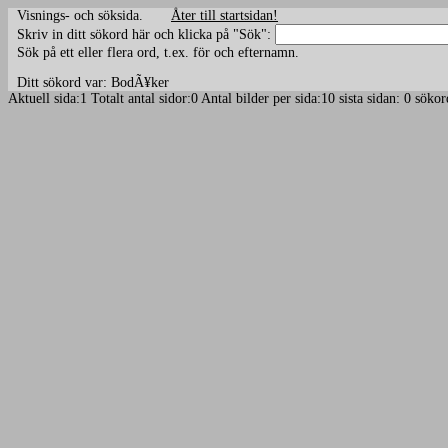
Visnings- och söksida.
Åter till startsidan!
Skriv in ditt sökord här och klicka på "Sök":
Sök på ett eller flera ord, t.ex. för och efternamn.
Ditt sökord var: BodÃ¥ker
Aktuell sida:1 Totalt antal sidor:0 Antal bilder per sida:10 sista sidan: 0 