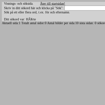
Visnings- och söksida.
Åter till startsidan!
Skriv in ditt sökord här och klicka på "Sök":
Sök på ett eller flera ord, t.ex. för och efternamn.
Ditt sökord var: HÃ¥rte
Aktuell sida:1 Totalt antal sidor:0 Antal bilder per sida:10 sista sidan: 0 s