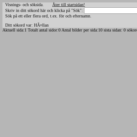
Visnings- och söksida.
Åter till startsidan!
Skriv in ditt sökord här och klicka på "Sök":
Sök på ett eller flera ord, t.ex. för och efternamn.
Ditt sökord var: HÃ¤llan
Aktuell sida:1 Totalt antal sidor:0 Antal bilder per sida:10 sista sidan: 0 s