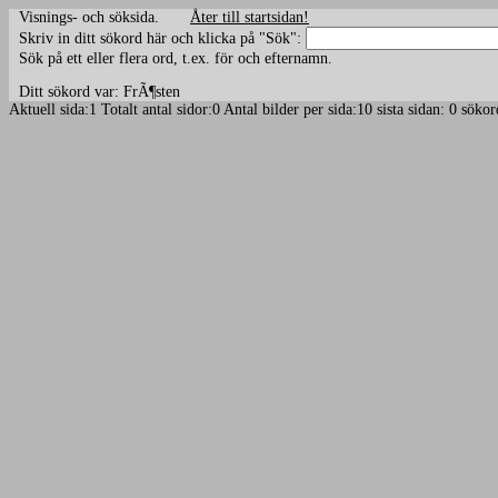
Visnings- och söksida.
Åter till startsidan!
Skriv in ditt sökord här och klicka på "Sök":
Sök på ett eller flera ord, t.ex. för och efternamn.
Ditt sökord var: FrÃ¶sten
Aktuell sida:1 Totalt antal sidor:0 Antal bilder per sida:10 sista sidan: 0 sö