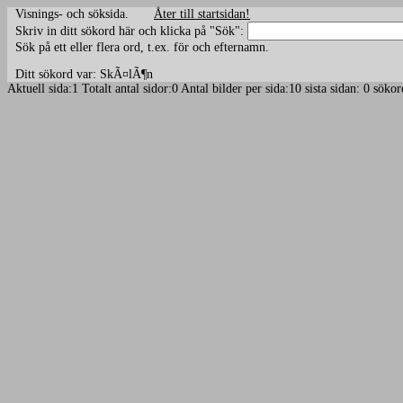
Visnings- och söksida.
Åter till startsidan!
Skriv in ditt sökord här och klicka på "Sök":
Sök på ett eller flera ord, t.ex. för och efternamn.
Ditt sökord var: SkÃ¤lÃ¶n
Aktuell sida:1 Totalt antal sidor:0 Antal bilder per sida:10 sista sidan: 0 