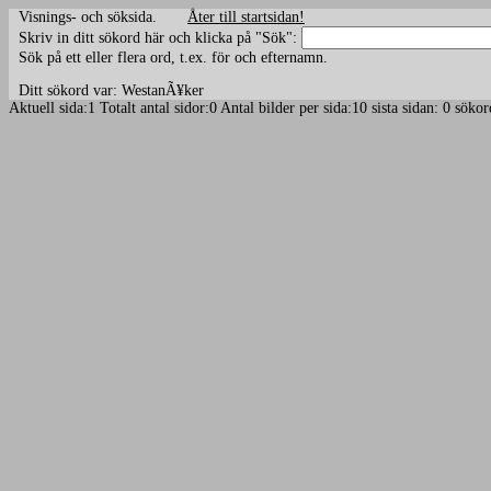
Visnings- och söksida.
Åter till startsidan!
Skriv in ditt sökord här och klicka på "Sök":
Sök på ett eller flera ord, t.ex. för och efternamn.
Ditt sökord var: WestanÃ¥ker
Aktuell sida:1 Totalt antal sidor:0 Antal bilder per sida:10 sista sidan: 0 