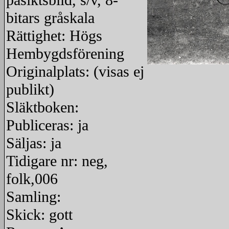
påsiktsbild, s/v, 8-
bitars gråskala
Rättighet: Högs
Hembygdsförening
Originalplats: (visas ej
redigera
publikt)
Släktboken:
Publiceras: ja
Säljas: ja
Tidigare nr: neg,
folk,006
Samling:
Skick: gott