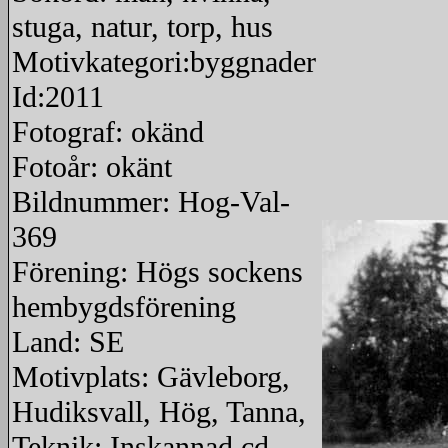
stuga, natur, torp, hus
Motivkategori:byggnader
Id:2011
Fotograf: okänd
Fotoår: okänt
Bildnummer: Hog-Val-
369
Förening: Högs sockens
hembygdsförening
Land: SE
Motivplats: Gävleborg,
Hudiksvall, Hög, Tanna,
Teknik: Inskannad cd