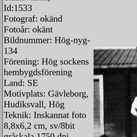
Id:1533
Fotograf: okänd
Fotoår: okänt
Bildnummer: Hög-nyg-
134
Förening: Hög sockens
hembygdsförening
Land: SE
Motivplats: Gävleborg,
Hudiksvall, Hög
Teknik: Inskannat foto
8,8x6,2 cm, sv/8bit
gråskala 1750 dpi