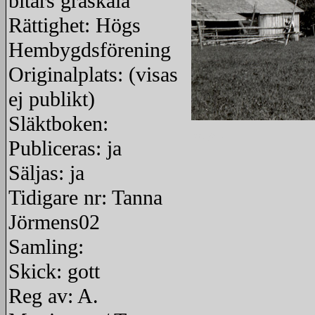
bitars gråskala
Rättighet: Högs
Hembygdsförening
Originalplats: (visas
ej publikt)
Släktboken:
redigera
Publiceras: ja
Säljas: ja
Tidigare nr: Tanna
Jörmens02
Samling:
Skick: gott
Reg av: A.