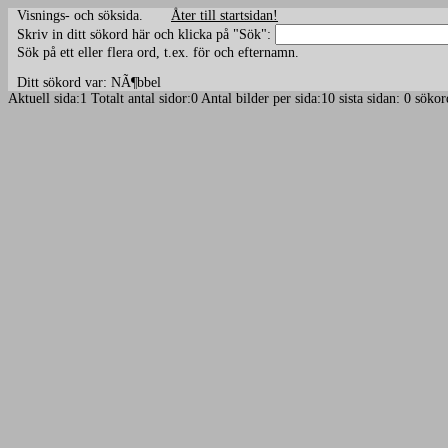
Visnings- och söksida.
Åter till startsidan!
Skriv in ditt sökord här och klicka på "Sök":
Sök på ett eller flera ord, t.ex. för och efternamn.
Ditt sökord var: NÃ¶bbel
Aktuell sida:1 Totalt antal sidor:0 Antal bilder per sida:10 sista sidan: 0 s