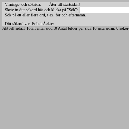
Visnings- och söksida.
Åter till startsidan!
Skriv in ditt sökord här och klicka på "Sök":
Sök på ett eller flera ord, t.ex. för och efternamn.
Ditt sökord var: FolkdrÃ¤kter
Aktuell sida:1 Totalt antal sidor:0 Antal bilder per sida:10 sista sidan: 0 s