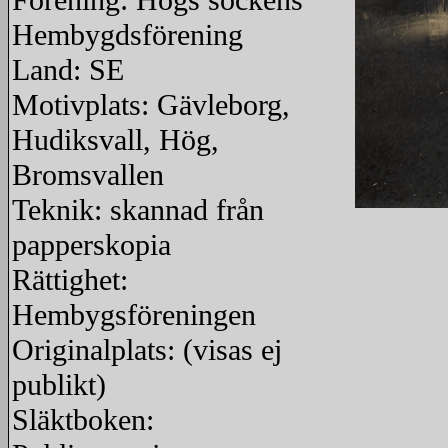
Förening: Högs sockens
Hembygdsförening
Land: SE
Motivplats: Gävleborg,
Hudiksvall, Hög,
Bromsvallen
Teknik: skannad från
redigera
papperskopia
Rättighet:
Hembygsföreningen
Originalplats: (visas ej
publikt)
Släktboken: