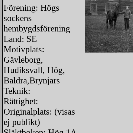
Förening: Högs
sockens
hembygdsförening
Land: SE
Motivplats:
Gävleborg,
redigera
Hudiksvall, Hög,
Baldra,Brynjars
Teknik:
Rättighet:
Originalplats: (visas
ej publikt)
Släktboken: Hög 1A