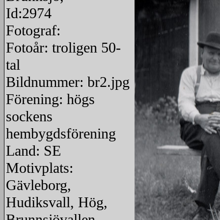
Id:2974
Fotograf:
Fotoår: troligen 50-
tal
Bildnummer: br2.jpg
Förening: högs
sockens
hembygdsförening
Land: SE
Motivplats:
Gävleborg,
Hudiksvall, Hög,
Brunnsjövallen.