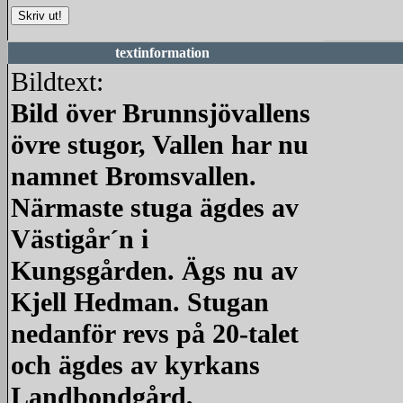
textinformation
Bildtext:
Bild över Brunnsjövallens
övre stugor, Vallen har nu
namnet Bromsvallen.
Närmaste stuga ägdes av
Västigår´n i
Kungsgården. Ägs nu av
Kjell Hedman. Stugan
nedanför revs på 20-talet
och ägdes av kyrkans
Landbondgård,