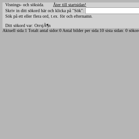
Visnings- och söksida.
Åter till startsidan!
Skriv in ditt sökord här och klicka på "Sök":
Sök på ett eller flera ord, t.ex. för och efternamn.
Ditt sökord var: OrrsjÃ¶n
Aktuell sida:1 Totalt antal sidor:0 Antal bilder per sida:10 sista sidan: 0 sö