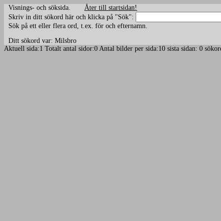
Visnings- och söksida.
Åter till startsidan!
Skriv in ditt sökord här och klicka på "Sök":
Sök på ett eller flera ord, t.ex. för och efternamn.
Ditt sökord var: Milsbro
Aktuell sida:1 Totalt antal sidor:0 Antal bilder per sida:10 sista sidan: 0 sö