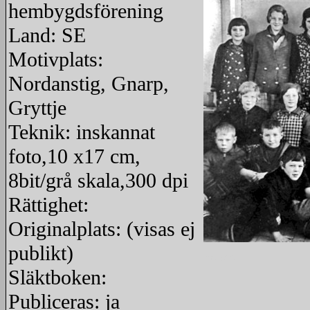
hembygdsförening
Land: SE
Motivplats:
Nordanstig, Gnarp,
Gryttje
Teknik: inskannat
foto,10 x17 cm,
8bit/grå skala,300 dpi
Rättighet:
Originalplats: (visas ej
publikt)
redigera
Släktboken:
Publiceras: ja