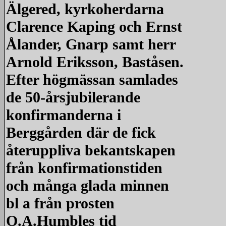
Älgered, kyrkoherdarna
Clarence Kaping och Ernst
Ålander, Gnarp samt herr
Arnold Eriksson, Baståsen.
Efter högmässan samlades
de 50-årsjubilerande
konfirmanderna i
Berggården där de fick
återuppliva bekantskapen
från konfirmationstiden
och många glada minnen
bl a från prosten
O.A.Humbles tid