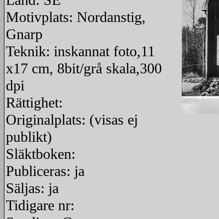
Land: SE
Motivplats: Nordanstig,
Gnarp
Teknik: inskannat foto,11
x17 cm, 8bit/grå skala,300
dpi
Rättighet:
Originalplats: (visas ej
redigera
publikt)
Släktboken:
Publiceras: ja
Säljas: ja
Tidigare nr: