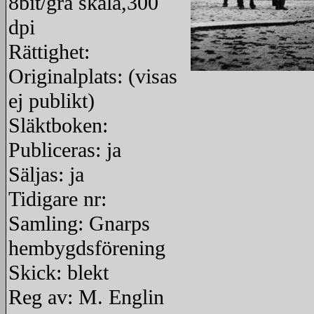
8bit/grå skala,300
dpi
Rättighet:
Originalplats: (visas
redigera
ej publikt)
Släktboken:
Publiceras: ja
Säljas: ja
Tidigare nr:
Samling: Gnarps
hembygdsförening
Skick: blekt
Reg av: M. Englin