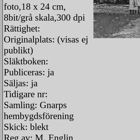
foto,18 x 24 cm,
8bit/grå skala,300 dpi
Rättighet:
Originalplats: (visas ej
redigera
publikt)
Släktboken:
Publiceras: ja
Säljas: ja
Tidigare nr:
Samling: Gnarps
hembygdsförening
Skick: blekt
Reg av: M. Englin