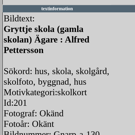
textinformation
Bildtext:
Gryttje skola (gamla
skolan) Ägare : Alfred
Pettersson
Sökord: hus, skola, skolgård,
skolfoto, byggnad, hus
Motivkategori:skolkort
Id:201
Fotograf: Okänd
Fotoår: Okänt
Bildnummer: Gnarp-a-130