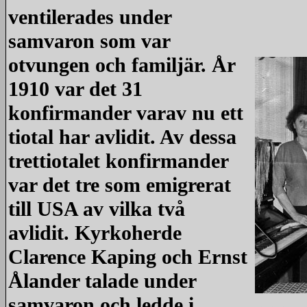
ventilerades under
samvaron som var
otvungen och familjär. År
1910 var det 31
konfirmander varav nu ett
tiotal har avlidit. Av dessa
trettiotalet konfirmander
var det tre som emigrerat
till USA av vilka två
avlidit. Kyrkoherde
Clarence Kaping och Ernst
Ålander talade under
samvaron och ledde i