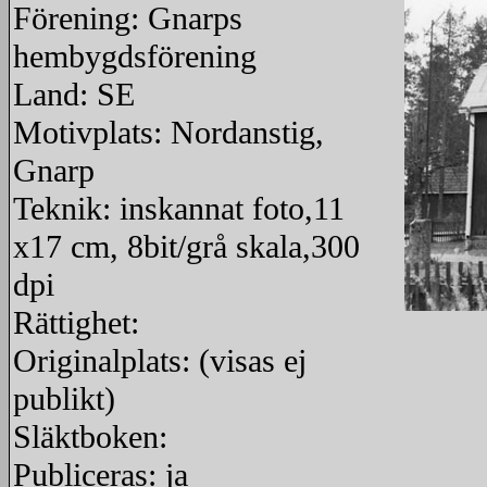
Förening: Gnarps
hembygdsförening
Land: SE
Motivplats: Nordanstig,
Gnarp
Teknik: inskannat foto,11
x17 cm, 8bit/grå skala,300
dpi
Rättighet:
redigera
Originalplats: (visas ej
publikt)
Släktboken:
Publiceras: ja