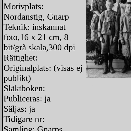
Motivplats:
Nordanstig, Gnarp
Teknik: inskannat
foto,16 x 21 cm, 8
bit/grå skala,300 dpi
Rättighet:
Originalplats: (visas ej
publikt)
redigera
Släktboken:
Publiceras: ja
Säljas: ja
Tidigare nr:
Samling: Gnarps