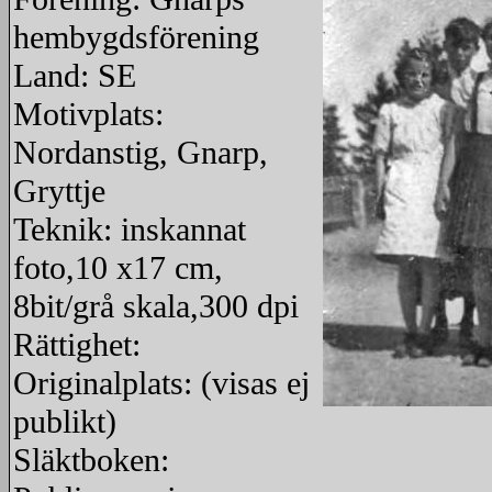
hembygdsförening
Land: SE
Motivplats:
Nordanstig, Gnarp,
Gryttje
Teknik: inskannat
foto,10 x17 cm,
8bit/grå skala,300 dpi
Rättighet:
Originalplats: (visas ej
publikt)
redigera
Släktboken: