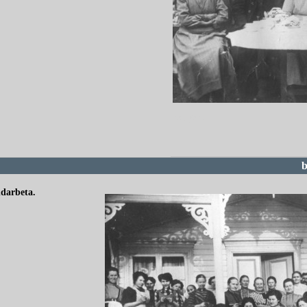
redigera
b
ndarbeta.