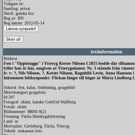
Tidigare nr:
Samling: privat
Skick: ganska bra
Reg av: BN
Reg datum: 2012-05-14
textinformation
Bildtext:
Fest i "Oppistuggo" i Ytteryg Kerste Nilsson f.1855 bodde där tillsamma
fyller hon år här, omgiven av Ytterygsdamer. Nr. 3 stående från vänster
fr. v: ?, Nils Nilsson, ?, Kerste Nilsson, Ragnhild Levin, Anna Hansso
Inkommen bildsynpunkt: Flickan längst till höger är Märta Lindberg f
Sökord: fest, kalas, födelsedag, gruppbild
Motivkategori:gruppfoto
Id:287
Fotograf: okänt, kanske Gottfrid Wallberg
Fotoår: okänt
Bildnummer: BRNI-9(2)
Förening: Färila Hembygdsförening
Land: se
Motivplats: Gävleborg, Färila, Ytteryg
Teknik: inskannat foto