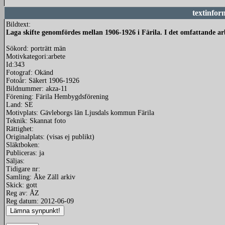
textinfor
Bildtext:
Laga skifte genomfördes mellan 1906-1926 i Färila. I det omfattande ar
Sökord: porträtt män
Motivkategori:arbete
Id:343
Fotograf: Okänd
Fotoår: Säkert 1906-1926
Bildnummer: akza-11
Förening: Färila Hembygdsförening
Land: SE
Motivplats: Gävleborgs län Ljusdals kommun Färila
Teknik: Skannat foto
Rättighet:
Originalplats: (visas ej publikt)
Släktboken:
Publiceras: ja
Säljas:
Tidigare nr:
Samling: Åke Zäll arkiv
Skick: gott
Reg av: ÅZ
Reg datum: 2012-06-09