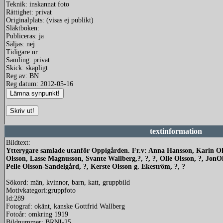
Teknik: inskannat foto
Rättighet: privat
Originalplats: (visas ej publikt)
Släktboken:
Publiceras: ja
Säljas: nej
Tidigare nr:
Samling: privat
Skick: skapligt
Reg av: BN
Reg datum: 2012-05-16
textinformation
Bildtext:
Ytterygare samlade utanför Oppigården. Fr.v: Anna Hansson, Karin Ols
Olsson, Lasse Magnusson, Svante Wallberg,?, ?, ?, Olle Olsson, ?, JonOl
Pelle Olsson-Sandelgård, ?, Kerste Olsson g. Ekeström, ?, ?
Sökord: män, kvinnor, barn, katt, gruppbild
Motivkategori:gruppfoto
Id:289
Fotograf: okänt, kanske Gottfrid Wallberg
Fotoår: omkring 1919
Bildnummer: BRNI-25