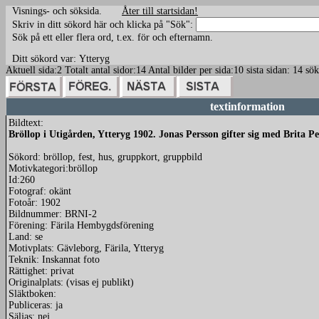
Visnings- och söksida.
Åter till startsidan!
Skriv in ditt sökord här och klicka på "Sök":
Sök på ett eller flera ord, t.ex. för och efternamn.
Ditt sökord var: Ytteryg
Aktuell sida:2 Totalt antal sidor:14 Antal bilder per sida:10 sista sidan: 14 s
textinformation
Bildtext:
Bröllop i Utigården, Ytteryg 1902. Jonas Persson gifter sig med Brita 
Sökord: bröllop, fest, hus, gruppkort, gruppbild
Motivkategori:bröllop
Id:260
Fotograf: okänt
Fotoår: 1902
Bildnummer: BRNI-2
Förening: Färila Hembygdsförening
Land: se
Motivplats: Gävleborg, Färila, Ytteryg
Teknik: Inskannat foto
Rättighet: privat
Originalplats: (visas ej publikt)
Släktboken:
Publiceras: ja
Säljas: nej