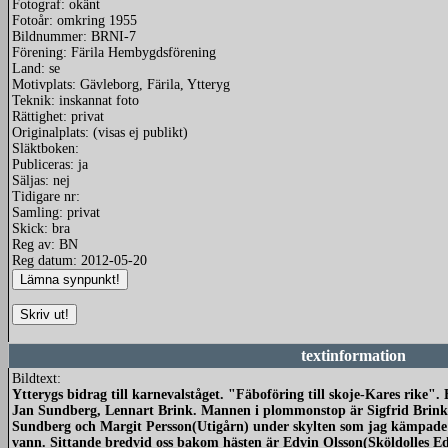
Fotograf: okänt
Fotoår: omkring 1955
Bildnummer: BRNI-7
Förening: Färila Hembygdsförening
Land: se
Motivplats: Gävleborg, Färila, Ytteryg
Teknik: inskannat foto
Rättighet: privat
Originalplats: (visas ej publikt)
Släktboken:
Publiceras: ja
Säljas: nej
Tidigare nr:
Samling: privat
Skick: bra
Reg av: BN
Reg datum: 2012-05-20
textinformation
Bildtext:
Ytterygs bidrag till karnevalståget. "Fäboföring till skoje-Kares rike".
Jan Sundberg, Lennart Brink. Mannen i plommonstop är Sigfrid Brink.
Sundberg och Margit Persson(Utigårn) under skylten som jag kämpade 
vann. Sittande bredvid oss bakom hästen är Edvin Olsson(Sköldolles Ed