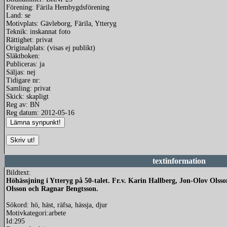
Förening: Färila Hembygdsförening
Land: se
Motivplats: Gävleborg, Färila, Ytteryg
Teknik: inskannat foto
Rättighet: privat
Originalplats: (visas ej publikt)
Släktboken:
Publiceras: ja
Säljas: nej
Tidigare nr:
Samling: privat
Skick: skapligt
Reg av: BN
Reg datum: 2012-05-16
textinformation
Bildtext:
Höhässjning i Ytteryg på 50-talet. Fr.v. Karin Hallberg, Jon-Olov Ols
Olsson och Ragnar Bengtsson.
Sökord: hö, häst, räfsa, hässja, djur
Motivkategori:arbete
Id:295