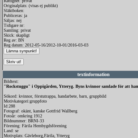
Rättighet: privat
Originalplats: (visas ej publikt)
Släktboken:
Publiceras: ja
Säljas: nej
Tidigare nr:
Samling: privat
Skick: skapligt
Reg av: BN
Reg datum: 2012-05-16/2012-10-01/2016-03-03
textinformation
Bildtext:
"Rockstuggu" i Oppigården, Ytteryg. Byns kvinnor samlade för att ha
Sökord: kvinnor, förstutrappa, handarbete, barn, gruppbild
Motivkategori:gruppfoto
Id:288
Fotograf: okänt, kanske Gottfrid Wallberg
Fotoår: omkring 1912
Bildnummer: BRNI-33
Förening: Färila Hembygdsförening
Land: se
Motivplats: Gävleborg,Färila, Ytteryg