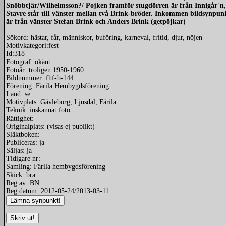
Snôbbtjär/Wilhelmsson?/ Pojken framför stugdörren är från Innigår´n
Stavre står till vänster mellan två Brink-bröder. Inkommen bildsynp
är från vänster Stefan Brink och Anders Brink (getpöjkar)
Sökord: hästar, får, människor, buföring, karneval, fritid, djur, nöjen
Motivkategori:fest
Id:318
Fotograf: okänt
Fotoår: troligen 1950-1960
Bildnummer: fhf-b-144
Förening: Färila Hembygdsförening
Land: se
Motivplats: Gävleborg, Ljusdal, Färila
Teknik: inskannat foto
Rättighet:
Originalplats: (visas ej publikt)
Släktboken:
Publiceras: ja
Säljas: ja
Tidigare nr:
Samling: Färila hembygdsförening
Skick: bra
Reg av: BN
Reg datum: 2012-05-24/2013-03-11