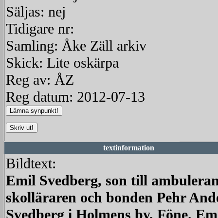
Säljas: nej
Tidigare nr:
Samling: Åke Zäll arkiv
Skick: Lite oskärpa
Reg av: ÅZ
Reg datum: 2012-07-13
textinformation
Bildtext:
Emil Svedberg, son till ambulera
skolläraren och bonden Pehr And
Svedberg i Holmens by, Föne. Emi