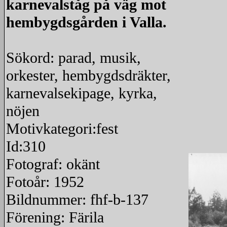
karnevalståg på väg mot
hembygdsgården i Valla.
Sökord: parad, musik,
orkester, hembygdsdräkter,
karnevalsekipage, kyrka,
nöjen
Motivkategori:fest
Id:310
Fotograf: okänt
Fotoår: 1952
Bildnummer: fhf-b-137
Förening: Färila