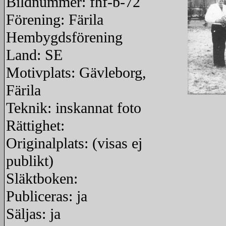
Bildnummer: fhf-b-72
Förening: Färila
Hembygdsförening
Land: SE
Motivplats: Gävleborg,
Färila
Teknik: inskannat foto
redigera
Rättighet:
Originalplats: (visas ej
publikt)
Släktboken:
Publiceras: ja
Säljas: ja