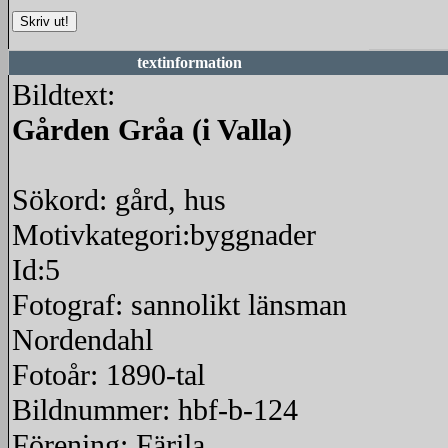
textinformation
Bildtext:
Gården Gråa (i Valla)
Sökord: gård, hus
Motivkategori:byggnader
Id:5
Fotograf: sannolikt länsman
Nordendahl
Fotoår: 1890-tal
Bildnummer: hbf-b-124
Förening: Färila