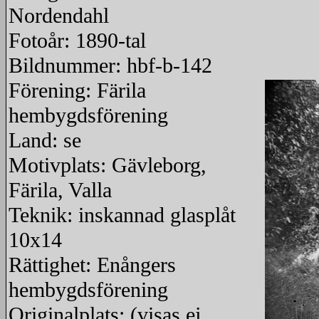
Nordendahl
Fotoår: 1890-tal
Bildnummer: hbf-b-142
Förening: Färila
hembygdsförening
Land: se
Motivplats: Gävleborg,
Färila, Valla
Teknik: inskannad glasplåt
10x14
Rättighet: Enångers
hembygdsförening
Originalplats: (visas ej