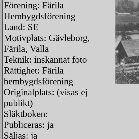
Förening: Färila
Hembygdsförening
Land: SE
Motivplats: Gävleborg,
Färila, Valla
Teknik: inskannat foto
Rättighet: Färila
hembygdsförening
Originalplats: (visas ej
redigera
publikt)
Släktboken:
Publiceras: ja
Säljas: ja