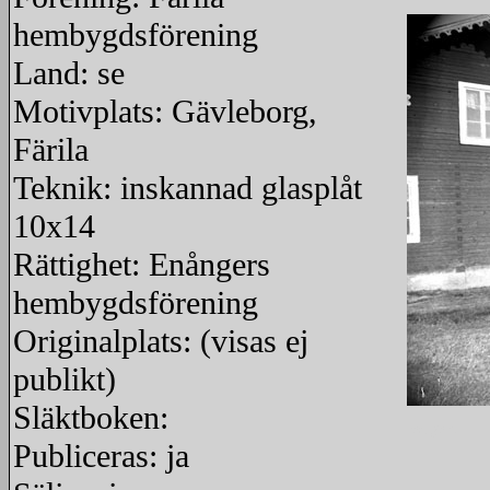
hembygdsförening
Land: se
Motivplats: Gävleborg,
Färila
Teknik: inskannad glasplåt
10x14
Rättighet: Enångers
hembygdsförening
Originalplats: (visas ej
publikt)
Släktboken:
redigera
Publiceras: ja