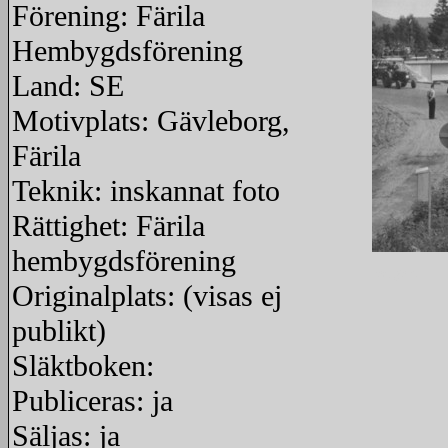
Förening: Färila
Hembygdsförening
Land: SE
Motivplats: Gävleborg,
Färila
Teknik: inskannat foto
Rättighet: Färila
hembygdsförening
redigera
Originalplats: (visas ej
publikt)
Släktboken:
Publiceras: ja
Säljas: ja