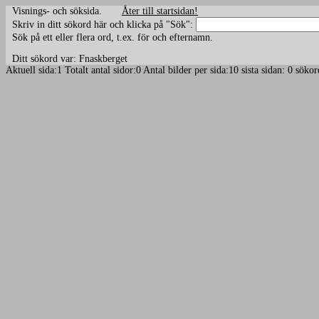
Visnings- och söksida.
Åter till startsidan!
Skriv in ditt sökord här och klicka på "Sök":
Sök på ett eller flera ord, t.ex. för och efternamn.
Ditt sökord var: Fnaskberget
Aktuell sida:1 Totalt antal sidor:0 Antal bilder per sida:10 sista sidan: 0 sö