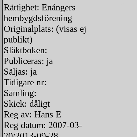
redigera
Rättighet: Enångers
hembygdsförening
Originalplats: (visas ej
publikt)
Släktboken:
Publiceras: ja
Säljas: ja
Tidigare nr:
Samling:
Skick: dåligt
Reg av: Hans E
Reg datum: 2007-03-
20/2013-09-28