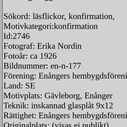
Sökord: läsflickor, konfirmation,
Motivkategori:konfirmation
Id:2746
Fotograf: Erika Nordin
Fotoår: ca 1926
Bildnummer: en-n-177
Förening: Enångers hembygdsfören
Land: SE
Motivplats: Gävleborg, Enånger
Teknik: inskannad glasplåt 9x12
Rättighet: Enångers hembygdsfören
Originalplats: (visas ej publikt)