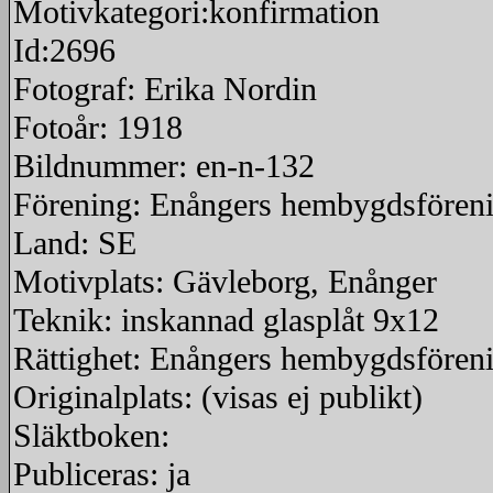
Motivkategori:konfirmation
Id:2696
Fotograf: Erika Nordin
Fotoår: 1918
Bildnummer: en-n-132
Förening: Enångers hembygdsfören
Land: SE
Motivplats: Gävleborg, Enånger
Teknik: inskannad glasplåt 9x12
Rättighet: Enångers hembygdsfören
Originalplats: (visas ej publikt)
Släktboken:
Publiceras: ja