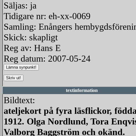
Säljas: ja
Tidigare nr: eh-xx-0069
Samling: Enångers hembygdsföreni
Skick: skapligt
Reg av: Hans E
Reg datum: 2007-05-24
textinformation
Bildtext:
ateljekort på fyra läsflickor, född
1912. Olga Nordlund, Tora Enqvis
Valborg Baggström och okänd.