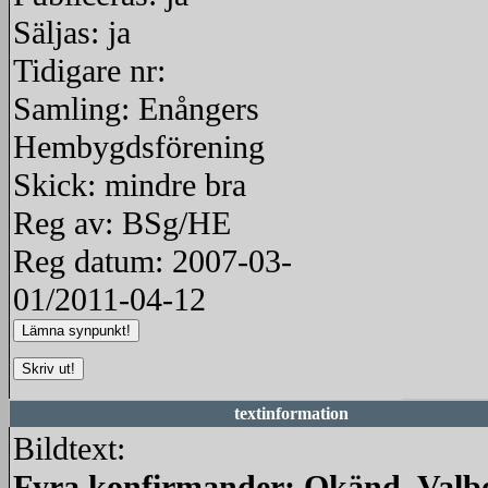
Säljas: ja
Tidigare nr:
Samling: Enångers
Hembygdsförening
Skick: mindre bra
Reg av: BSg/HE
Reg datum: 2007-03-
01/2011-04-12
textinformation
Bildtext:
Fyra konfirmander: Okänd, Valb