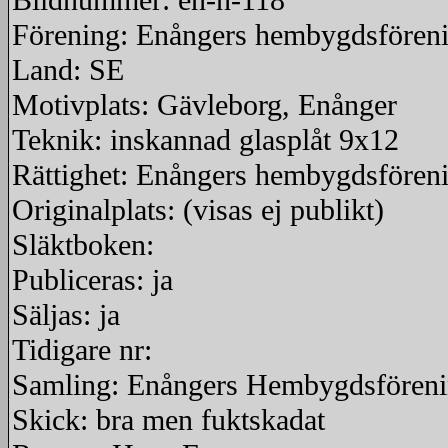
Bildnummer: en-n-118
Förening: Enångers hembygdsfören
Land: SE
Motivplats: Gävleborg, Enånger
Teknik: inskannad glasplåt 9x12
Rättighet: Enångers hembygdsfören
Originalplats: (visas ej publikt)
Släktboken:
Publiceras: ja
Säljas: ja
Tidigare nr:
Samling: Enångers Hembygdsfören
Skick: bra men fuktskadat