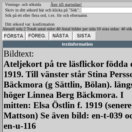
Visnings- och söksida.
Åter till startsidan!
Skriv in ditt sökord här och klicka på "Sök":
Sök på ett eller flera ord, t.ex. för och efternamn.
Ditt sökord var: konfirmation
Aktuell sida:2 Totalt antal sidor:40 Antal bilder per sida:10 sista sidan: 40
textinformation
Bildtext:
Ateljekort på tre läsflickor födda
1919. Till vänster står Stina Perss
Bäckmora (g Sättlin, Bölan). längst
höger Linnea Berg Bäckmora. I
mitten: Elsa Östlin f. 1919 (senere
Mattson) Se även bild: en-t-039 o
en-u-116