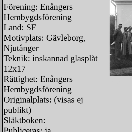
Förening: Enångers
Hembygdsförening
Land: SE
Motivplats: Gävleborg,
Njutånger
Teknik: inskannad glasplåt
12x17
Rättighet: Enångers
redigera
Hembygdsförening
Originalplats: (visas ej
publikt)
Släktboken:
Publiceras: ja