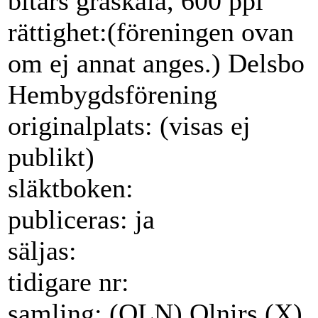
bitars gråskala, 600 ppi
rättighet:(föreningen ovan
om ej annat anges.) Delsbo
Hembygdsförening
originalplats: (visas ej
publikt)
släktboken:
publiceras: ja
säljas:
tidigare nr:
samling: (OLN) Olnirs (X)