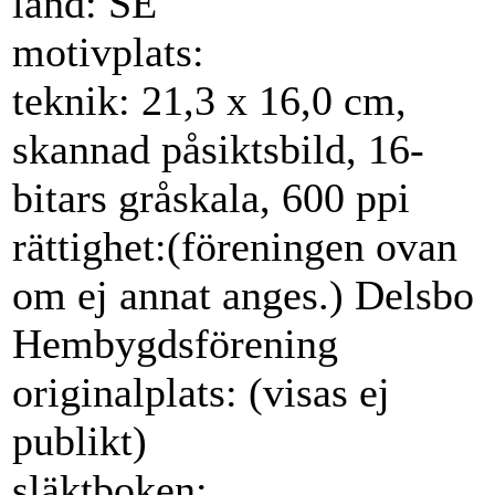
land: SE
motivplats:
teknik: 21,3 x 16,0 cm,
skannad påsiktsbild, 16-
bitars gråskala, 600 ppi
rättighet:(föreningen ovan
om ej annat anges.) Delsbo
Hembygdsförening
originalplats: (visas ej
publikt)
släktboken: