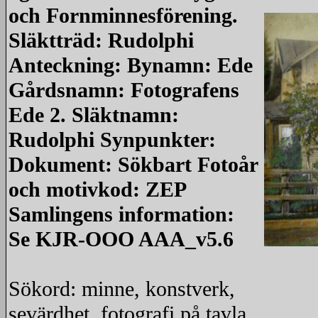
och Fornminnesförening.
Släktträd: Rudolphi
Anteckning: Bynamn: Ede
Gårdsnamn: Fotografens
Ede 2. Släktnamn:
Rudolphi Synpunkter:
Dokument: Sökbart Fotoår
och motivkod: ZEP
Samlingens information:
Se KJR-OOO AAA_v5.6
redigera
Sökord: minne, konstverk,
sevärdhet, fotografi på tavla,