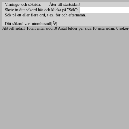
Visnings- och söksida.
Åter till startsidan!
Skriv in ditt sökord här och klicka på "Sök":
Sök på ett eller flera ord, t.ex. för och efternamn.
Ditt sökord var: utomhusmiljÃ¶
Aktuell sida:1 Totalt antal sidor:0 Antal bilder per sida:10 sista sidan: 0