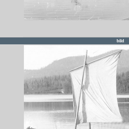
redigera
bild