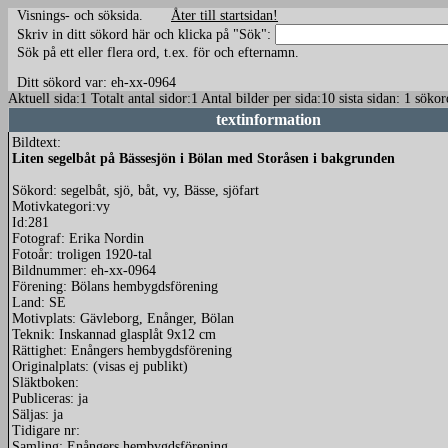
Visnings- och söksida.
Åter till startsidan!
Skriv in ditt sökord här och klicka på "Sök":
Sök på ett eller flera ord, t.ex. för och efternamn.
Ditt sökord var: eh-xx-0964
Aktuell sida:1 Totalt antal sidor:1 Antal bilder per sida:10 sista sidan: 1 s
textinformation
Bildtext:
Liten segelbåt på Bässesjön i Bölan med Storåsen i bakgrunden
Sökord: segelbåt, sjö, båt, vy, Bässe, sjöfart
Motivkategori:vy
Id:281
Fotograf: Erika Nordin
Fotoår: troligen 1920-tal
Bildnummer: eh-xx-0964
Förening: Bölans hembygdsförening
Land: SE
Motivplats: Gävleborg, Enånger, Bölan
Teknik: Inskannad glasplåt 9x12 cm
Rättighet: Enångers hembygdsförening
Originalplats: (visas ej publikt)
Släktboken:
Publiceras: ja
Säljas: ja
Tidigare nr:
Samling: Enångers hembygdsförening