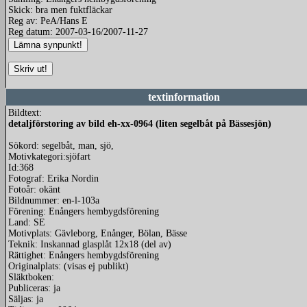
Skick: bra men fuktfläckar
Reg av: PeA/Hans E
Reg datum: 2007-03-16/2007-11-27
textinformation
Bildtext:
detaljförstoring av bild eh-xx-0964 (liten segelbåt på Bässesjön)
Sökord: segelbåt, man, sjö,
Motivkategori:sjöfart
Id:368
Fotograf: Erika Nordin
Fotoår: okänt
Bildnummer: en-l-103a
Förening: Enångers hembygdsförening
Land: SE
Motivplats: Gävleborg, Enånger, Bölan, Bässe
Teknik: Inskannad glasplåt 12x18 (del av)
Rättighet: Enångers hembygdsförening
Originalplats: (visas ej publikt)
Släktboken:
Publiceras: ja
Säljas: ja