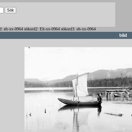
ökord: eh-xx-0964 sökord2: Eh-xx-0964 sökord3: eh-xx-0964
bild