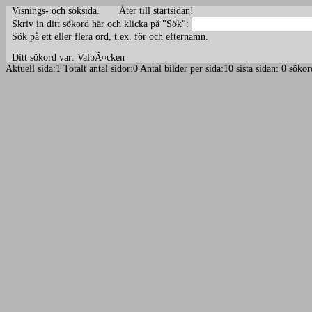
Visnings- och söksida.
Åter till startsidan!
Skriv in ditt sökord här och klicka på "Sök":
Sök på ett eller flera ord, t.ex. för och efternamn.
Ditt sökord var: ValbÃ¤cken
Aktuell sida:1 Totalt antal sidor:0 Antal bilder per sida:10 sista sidan: 0 