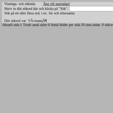
Visnings- och söksida.
Åter till startsidan!
Skriv in ditt sökord här och klicka på "Sök":
Sök på ett eller flera ord, t.ex. för och efternamn.
Ditt sökord var: VÃ¤stansjÃ¶
Aktuell sida:1 Totalt antal sidor:0 Antal bilder per sida:10 sista sidan: 0 