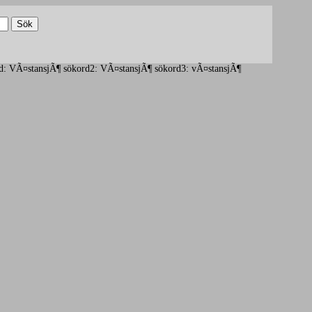
sökord: VÃ¤stansjÃ¶ sökord2: VÃ¤stansjÃ¶ sökord3: vÃ¤stansjÃ¶