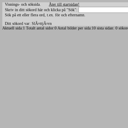
Visnings- och söksida.
Åter till startsidan!
Skriv in ditt sökord här och klicka på "Sök":
Sök på ett eller flera ord, t.ex. för och efternamn.
Ditt sökord var: SlÃ¤ttjÃ¤rn
Aktuell sida:1 Totalt antal sidor:0 Antal bilder per sida:10 sista sidan: 0 s