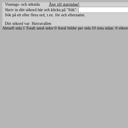
Visnings- och söksida.
Åter till startsidan!
Skriv in ditt sökord här och klicka på "Sök":
Sök på ett eller flera ord, t.ex. för och efternamn.
Ditt sökord var: Havravallen
Aktuell sida:1 Totalt antal sidor:0 Antal bilder per sida:10 sista sidan: 0 sö