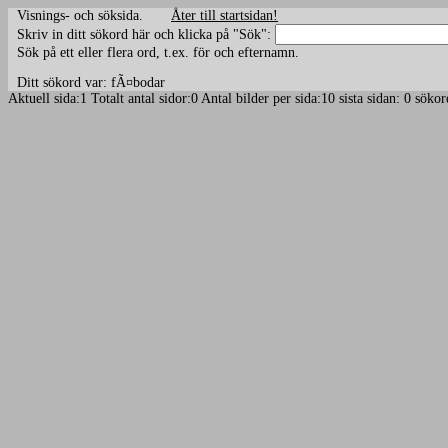
Visnings- och söksida.
Åter till startsidan!
Skriv in ditt sökord här och klicka på "Sök":
Sök på ett eller flera ord, t.ex. för och efternamn.
Ditt sökord var: fÃ¤bodar
Aktuell sida:1 Totalt antal sidor:0 Antal bilder per sida:10 sista sidan: 0 