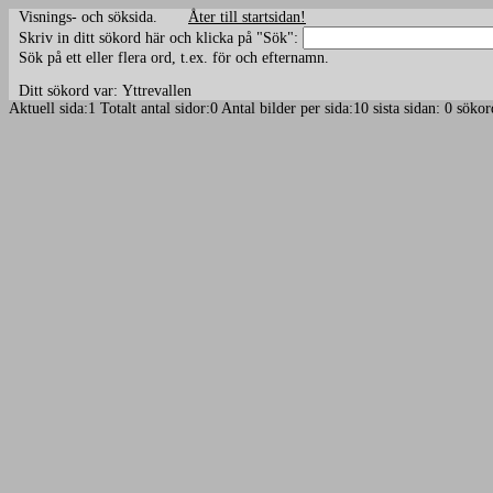
Visnings- och söksida.
Åter till startsidan!
Skriv in ditt sökord här och klicka på "Sök":
Sök på ett eller flera ord, t.ex. för och efternamn.
Ditt sökord var: Yttrevallen
Aktuell sida:1 Totalt antal sidor:0 Antal bilder per sida:10 sista sidan: 0 söko