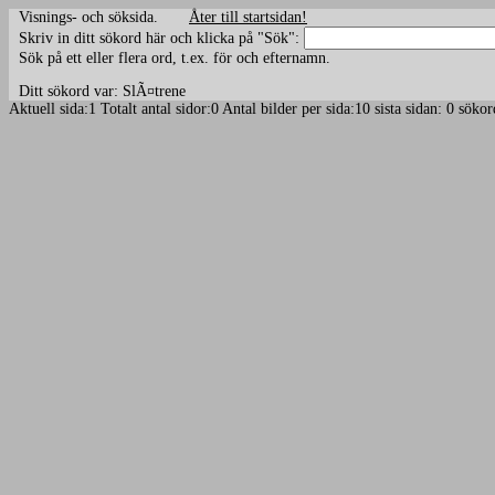
Visnings- och söksida.
Åter till startsidan!
Skriv in ditt sökord här och klicka på "Sök":
Sök på ett eller flera ord, t.ex. för och efternamn.
Ditt sökord var: SlÃ¤trene
Aktuell sida:1 Totalt antal sidor:0 Antal bilder per sida:10 sista sidan: 0 sö