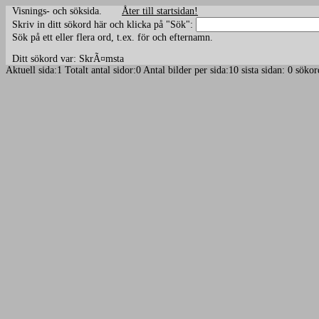
Visnings- och söksida.
Åter till startsidan!
Skriv in ditt sökord här och klicka på "Sök":
Sök på ett eller flera ord, t.ex. för och efternamn.
Ditt sökord var: SkrÃ¤msta
Aktuell sida:1 Totalt antal sidor:0 Antal bilder per sida:10 sista sidan: 0 