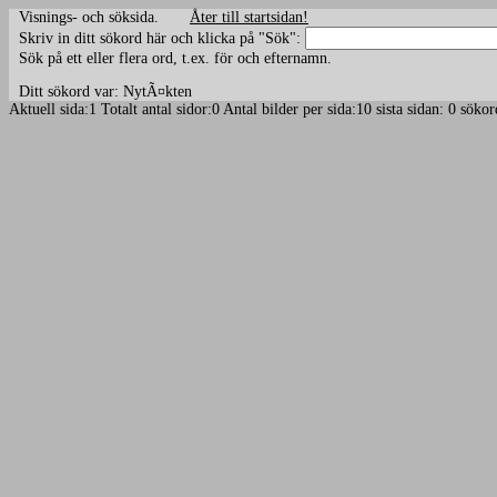
Visnings- och söksida.
Åter till startsidan!
Skriv in ditt sökord här och klicka på "Sök":
Sök på ett eller flera ord, t.ex. för och efternamn.
Ditt sökord var: NytÃ¤kten
Aktuell sida:1 Totalt antal sidor:0 Antal bilder per sida:10 sista sidan: 0 