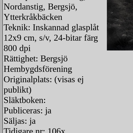
Nordanstig, Bergsjö,
Ytterkråkbäcken
Teknik: Inskannad glasplåt
12x9 cm, s/v, 24-bitar färg
800 dpi
Rättighet: Bergsjö
redigera
Hembygdsförening
Originalplats: (visas ej
publikt)
Släktboken:
Publiceras: ja
Säljas: ja
Tidigare nr: 106x