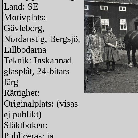
Land: SE
Motivplats:
Gävleborg,
Nordanstig, Bergsjö,
Lillbodarna
Teknik: Inskannad
glasplåt, 24-bitars
färg
Rättighet:
redigera
Originalplats: (visas
ej publikt)
Släktboken:
Publiceras: ja