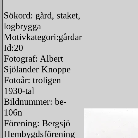
Sökord: gård, staket,
logbrygga
Motivkategori:gårdar
Id:20
Fotograf: Albert
Sjölander Knoppe
Fotoår: troligen
1930-tal
Bildnummer: be-
106n
Förening: Bergsjö
Hembygdsförening