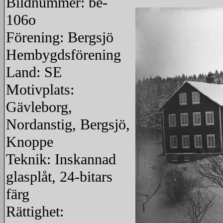
Bildnummer: be-
106o
Förening: Bergsjö
Hembygdsförening
Land: SE
Motivplats:
Gävleborg,
Nordanstig, Bergsjö,
Knoppe
Teknik: Inskannad
glasplåt, 24-bitars
färg
Rättighet: