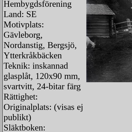
Hembygdsförening
Land: SE
Motivplats:
Gävleborg,
Nordanstig, Bergsjö,
Ytterkråkbäcken
Teknik: inskannad
glasplåt, 120x90 mm,
svartvitt, 24-bitar färg
redigera
Rättighet:
Originalplats: (visas ej
publikt)
Släktboken: