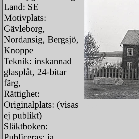
Land: SE
Motivplats:
Gävleborg,
Nordansig, Bergsjö,
Knoppe
Teknik: inskannad
glasplåt, 24-bitar
färg,
Rättighet:
Originalplats: (visas
redigera
ej publikt)
Släktboken:
Publiceras: ja