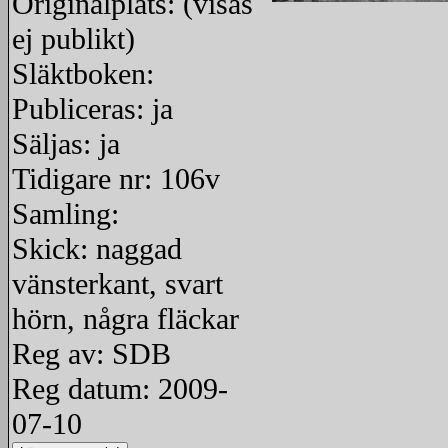
Originalplats: (visas
redigera
ej publikt)
Släktboken:
Publiceras: ja
Säljas: ja
Tidigare nr: 106v
Samling:
Skick: naggad
vänsterkant, svart
hörn, några fläckar
Reg av: SDB
Reg datum: 2009-
07-10