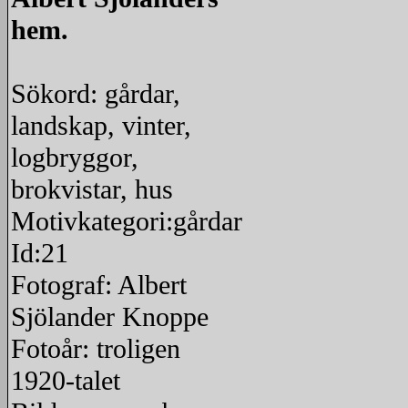
hem.
Sökord: gårdar,
landskap, vinter,
logbryggor,
brokvistar, hus
Motivkategori:gårdar
Id:21
Fotograf: Albert
Sjölander Knoppe
Fotoår: troligen
1920-talet