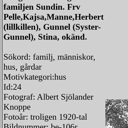
familjen Sundin. Frv
Pelle,Kajsa,Manne,Herbert
(lillkillen), Gunnel (Syster-
Gunnel), Stina, okänd.
Sökord: familj, människor,
hus, gårdar
Motivkategori:hus
Id:24
Fotograf: Albert Sjölander
Knoppe
Fotoår: troligen 1920-tal
Bildnummer: be-106r