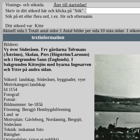
Visnings- och söksida.
Åter till startsidan!
Skriv in ditt sökord här och klicka på "Sök":
Sök på ett eller flera ord, t.ex. för och efternamn.
Ditt sökord var: Kitte
Aktuell sida:1 Totalt antal sidor:1 Antal bilder per sida:10 sista sidan: 1 söko
textinformation
Bildtext:
Vy över Söderåsen. Frv gårdarna Tolvmans
(Åströms), Skolan, Pers (Högström/Larssons)
och i förgrunden Sann (Englunds). I
bakgrunden Kittesjön med byarna Ingesarven
och Yttre på andra sidan.
Sökord: landskap, Söderåsen, byggnader, vyer
Motivkategori:landskap
Id:1154
Fotograf:
Fotoår:
Bildnummer: be-183å
Förening: Bersgjö Hembygdsförening
Land: se
Motivplats: Gävleborg, Nordanstig, Bergsjö,
Söderåsen
Teknik: inskannat foto
Rättighet:
Originalplats: (visas ej publikt)