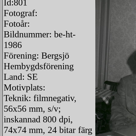
Id:801
Fotograf:
Fotoår:
Bildnummer: be-ht-
1986
Förening: Bergsjö
Hembygdsförening
Land: SE
Motivplats:
Teknik: filmnegativ,
56x56 mm, s/v;
inskannad 800 dpi,
74x74 mm, 24 bitar färg