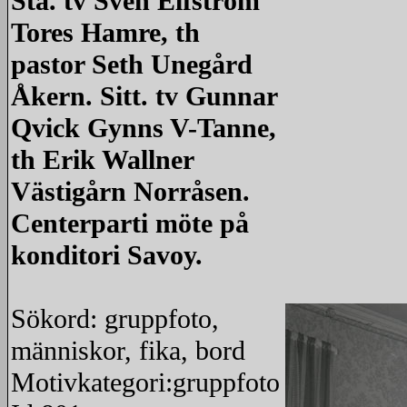
Stå. tv Sven Elfström
Tores Hamre, th
pastor Seth Unegård
Åkern. Sitt. tv Gunnar
Qvick Gynns V-Tanne,
th Erik Wallner
Västigårn Norråsen.
Centerparti möte på
konditori Savoy.
Sökord: gruppfoto,
människor, fika, bord
Motivkategori:gruppfoto