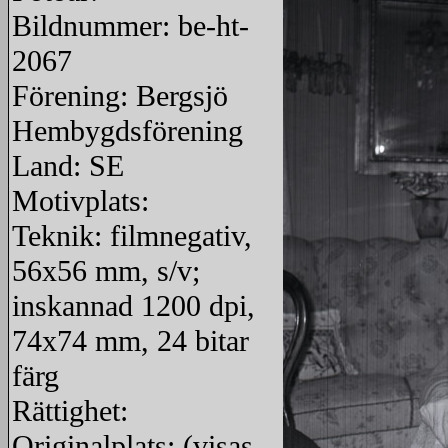
Bildnummer: be-ht-
2067
Förening: Bergsjö
Hembygdsförening
Land: SE
Motivplats:
Teknik: filmnegativ,
56x56 mm, s/v;
inskannad 1200 dpi,
74x74 mm, 24 bitar
färg
Rättighet:
Originalplats: (visas