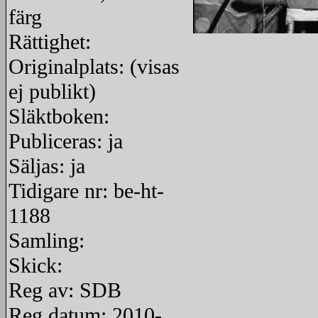
färg
Rättighet:
redigera
Originalplats: (visas
ej publikt)
Släktboken:
Publiceras: ja
Säljas: ja
Tidigare nr: be-ht-
1188
Samling:
Skick:
Reg av: SDB
Reg datum: 2010-