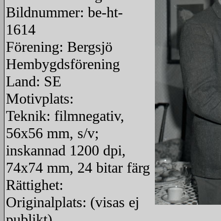
Bildnummer: be-ht-
1614
Förening: Bergsjö
Hembygdsförening
Land: SE
Motivplats:
Teknik: filmnegativ,
56x56 mm, s/v;
inskannad 1200 dpi,
74x74 mm, 24 bitar färg
Rättighet:
Originalplats: (visas ej
publikt)
redigera