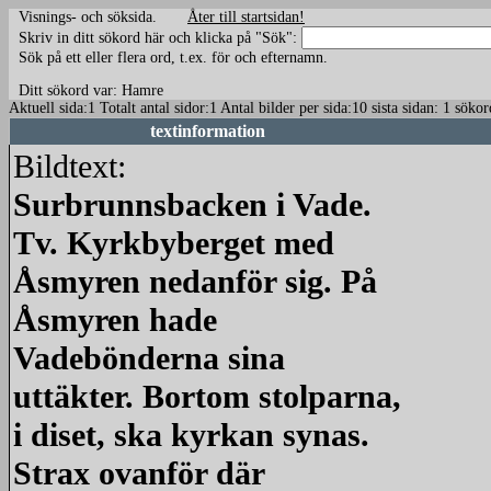
Visnings- och söksida.
Åter till startsidan!
Skriv in ditt sökord här och klicka på "Sök":
Sök på ett eller flera ord, t.ex. för och efternamn.
Ditt sökord var: Hamre
Aktuell sida:1 Totalt antal sidor:1 Antal bilder per sida:10 sista sidan: 1 s
textinformation
Bildtext:
Surbrunnsbacken i Vade.
Tv. Kyrkbyberget med
Åsmyren nedanför sig. På
Åsmyren hade
Vadebönderna sina
uttäkter. Bortom stolparna,
i diset, ska kyrkan synas.
Strax ovanför där