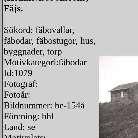
Fäjs.
Sökord: fäbovallar,
fäbodar, fäbostugor, hus,
byggnader, torp
Motivkategori:fäbodar
Id:1079
Fotograf:
Fotoår:
Bildnummer: be-154å
Förening: bhf
Land: se
Motivplats: