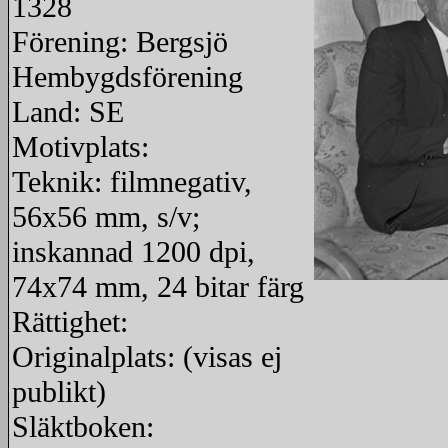
1328
Förening: Bergsjö
Hembygdsförening
Land: SE
Motivplats:
Teknik: filmnegativ,
56x56 mm, s/v;
inskannad 1200 dpi,
74x74 mm, 24 bitar färg
redigera
Rättighet:
Originalplats: (visas ej
publikt)
Släktboken: