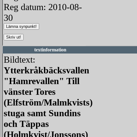
Reg datum: 2010-08-
30
textinformation
Bildtext:
Ytterkråkbäcksvallen
"Hamrevallen" Till
vänster Tores
(Elfström/Malmkvists)
stuga samt Sundins
och Täppas
(Holmkvist/Jonssons)