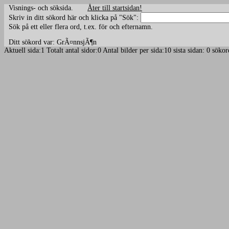
Visnings- och söksida.
Åter till startsidan!
Skriv in ditt sökord här och klicka på "Sök":
Sök på ett eller flera ord, t.ex. för och efternamn.
Ditt sökord var: GrÃ¤nnsjÃ¶n
Aktuell sida:1 Totalt antal sidor:0 Antal bilder per sida:10 sista sidan: 0